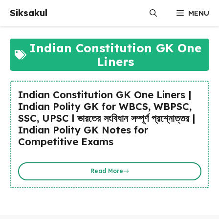
Skip
Siksakul
MENU
to
content
Indian Constitution GK One
Liners
Indian Constitution GK One Liners |
Indian Polity GK for WBCS, WBPSC,
SSC, UPSC l ভারতের সংবিধান সম্পূর্ণ প্রশ্নোত্তর |
Indian Polity GK Notes for
Competitive Exams
Read More