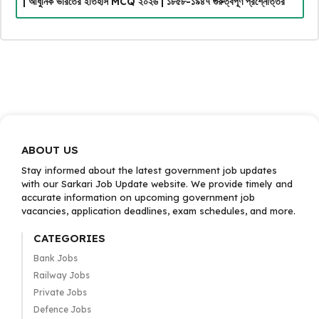
| আধুনিক ভারতের ইতিহাস MCQ ২০২৬ | ১৮৫৮-১৯৪৭ গুরুত্বপূর্ণ প্রশ্নোত্তর
ABOUT US
Stay informed about the latest government job updates
with our Sarkari Job Update website. We provide timely and
accurate information on upcoming government job
vacancies, application deadlines, exam schedules, and more.
CATEGORIES
Bank Jobs
Railway Jobs
Private Jobs
Defence Jobs