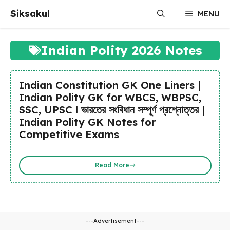
Skip
Siksakul
MENU
to
content
Indian Polity 2026 Notes
Indian Constitution GK One Liners |
Indian Polity GK for WBCS, WBPSC,
SSC, UPSC l ভারতের সংবিধান সম্পূর্ণ প্রশ্নোত্তর |
Indian Polity GK Notes for
Competitive Exams
Read More
---Advertisement---