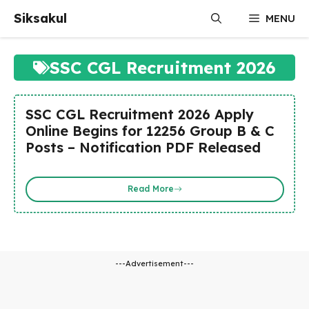
Skip
Siksakul
MENU
to
content
SSC CGL Recruitment 2026
SSC CGL Recruitment 2026 Apply
Online Begins for 12256 Group B & C
Posts – Notification PDF Released
Read More
---Advertisement---