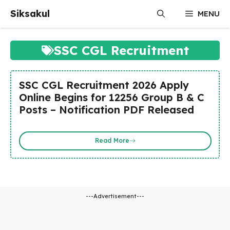
Skip
Siksakul
MENU
to
content
SSC CGL Recruitment
SSC CGL Recruitment 2026 Apply
Online Begins for 12256 Group B & C
Posts – Notification PDF Released
Read More
---Advertisement---