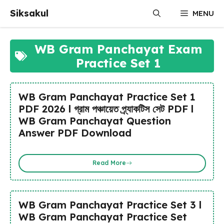
Skip
Siksakul
MENU
to
content
WB Gram Panchayat Exam
Practice Set 1
WB Gram Panchayat Practice Set 1
PDF 2026 l গ্রাম পঞ্চায়েত প্র্যাকটিস সেট PDF l
WB Gram Panchayat Question
Answer PDF Download
Read More
WB Gram Panchayat Practice Set 3 l
WB Gram Panchayat Practice Set