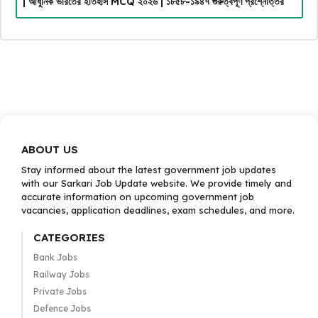
| আধুনিক ভারতের ইতিহাস MCQ ২০২৬ | ১৮৫৮-১৯৪৭ গুরুত্বপূর্ণ প্রশ্নোত্তর
ABOUT US
Stay informed about the latest government job updates
with our Sarkari Job Update website. We provide timely and
accurate information on upcoming government job
vacancies, application deadlines, exam schedules, and more.
CATEGORIES
Bank Jobs
Railway Jobs
Private Jobs
Defence Jobs