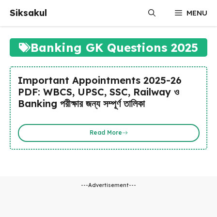
Skip
Siksakul
MENU
to
content
Banking GK Questions 2025
Important Appointments 2025-26
PDF: WBCS, UPSC, SSC, Railway ও
Banking পরীক্ষার জন্য সম্পূর্ণ তালিকা
Read More
---Advertisement---