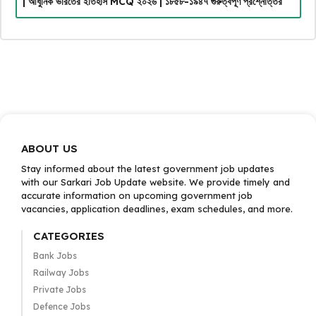
| আধুনিক ভারতের ইতিহাস MCQ ২০২৬ | ১৮৫৮-১৯৪৭ গুরুত্বপূর্ণ প্রশ্নোত্তর
ABOUT US
Stay informed about the latest government job updates
with our Sarkari Job Update website. We provide timely and
accurate information on upcoming government job
vacancies, application deadlines, exam schedules, and more.
CATEGORIES
Bank Jobs
Railway Jobs
Private Jobs
Defence Jobs