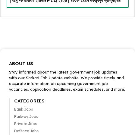
| আধুনিক ভারতের ইতিহাস MCQ ২০২৬ | ১৮৫৮-১৯৪৭ গুরুত্বপূর্ণ প্রশ্নোত্তর
ABOUT US
Stay informed about the latest government job updates
with our Sarkari Job Update website. We provide timely and
accurate information on upcoming government job
vacancies, application deadlines, exam schedules, and more.
CATEGORIES
Bank Jobs
Railway Jobs
Private Jobs
Defence Jobs