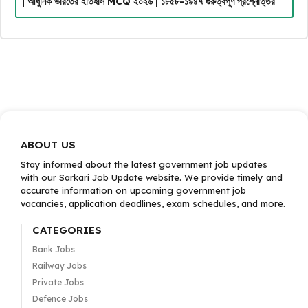
| আধুনিক ভারতের ইতিহাস MCQ ২০২৬ | ১৮৫৮-১৯৪৭ গুরুত্বপূর্ণ প্রশ্নোত্তর
ABOUT US
Stay informed about the latest government job updates
with our Sarkari Job Update website. We provide timely and
accurate information on upcoming government job
vacancies, application deadlines, exam schedules, and more.
CATEGORIES
Bank Jobs
Railway Jobs
Private Jobs
Defence Jobs