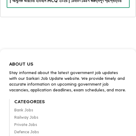
| আধুনিক ভারতের ইতিহাস MCQ ২০২৬ | ১৮৫৮-১৯৪৭ গুরুত্বপূর্ণ প্রশ্নোত্তর
ABOUT US
Stay informed about the latest government job updates
with our Sarkari Job Update website. We provide timely and
accurate information on upcoming government job
vacancies, application deadlines, exam schedules, and more.
CATEGORIES
Bank Jobs
Railway Jobs
Private Jobs
Defence Jobs