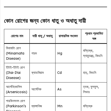
কোন রোগের জন্য কোন ধাতু ও অধাতু দায়ী
প্রধান প্রভাবিত
রোগের নাম
দায়ী ধাতু / অধাতু
রাসায়নিক সংকেত
অঙ্গ
মিনামাটা রোগ
মস্তিষ্ক,
(Minamata
পারদ
Hg
স্নায়ুতন্ত্র, কিডনি
Disease)
ইটাই-ইটাই রোগ
(Itai-Itai
ক্যাডমিয়াম
Cd
হাড়, কিডনি
Disease)
আর্সেনিকোসিস
ত্বক, ফুসফুস,
আর্সেনিক
As
(Arsenicosis)
লিভার
পারকিনসনস রোগ
(Parkinson’s
ম্যাঙ্গানিজ
Mn
মস্তিষ্ক