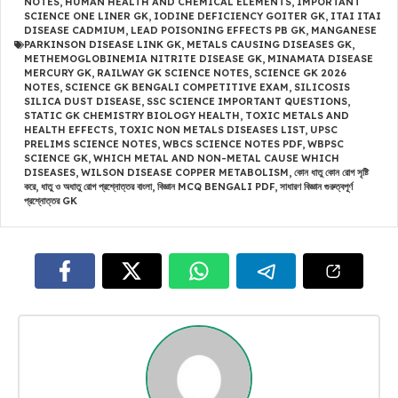
NOTES
,
HUMAN HEALTH AND CHEMICAL ELEMENTS
,
IMPORTANT
SCIENCE ONE LINER GK
,
IODINE DEFICIENCY GOITER GK
,
ITAI ITAI
DISEASE CADMIUM
,
LEAD POISONING EFFECTS PB GK
,
MANGANESE
PARKINSON DISEASE LINK GK
,
METALS CAUSING DISEASES GK
,
METHEMOGLOBINEMIA NITRITE DISEASE GK
,
MINAMATA DISEASE
MERCURY GK
,
RAILWAY GK SCIENCE NOTES
,
SCIENCE GK 2026
NOTES
,
SCIENCE GK BENGALI COMPETITIVE EXAM
,
SILICOSIS
SILICA DUST DISEASE
,
SSC SCIENCE IMPORTANT QUESTIONS
,
STATIC GK CHEMISTRY BIOLOGY HEALTH
,
TOXIC METALS AND
HEALTH EFFECTS
,
TOXIC NON METALS DISEASES LIST
,
UPSC
PRELIMS SCIENCE NOTES
,
WBCS SCIENCE NOTES PDF
,
WBPSC
SCIENCE GK
,
WHICH METAL AND NON-METAL CAUSE WHICH
DISEASES
,
WILSON DISEASE COPPER METABOLISM
,
কোন ধাতু কোন রোগ সৃষ্টি
করে
,
ধাতু ও অধাতু রোগ প্রশ্নোত্তর বাংলা
,
বিজ্ঞান MCQ BENGALI PDF
,
সাধারণ বিজ্ঞান গুরুত্বপূর্ণ
প্রশ্নোত্তর GK