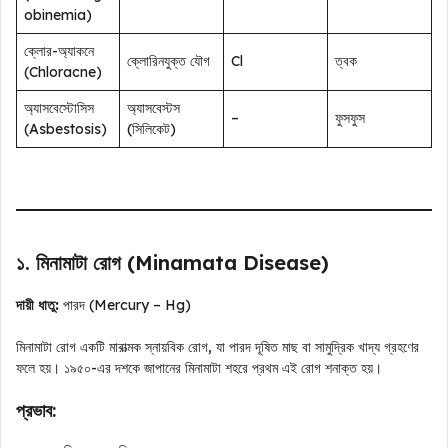
obinemia)
ক্লোর-অ্যাকনে
ক্লোরিনযুক্ত যৌগ
Cl
ত্বক
(Chloracne)
অ্যাসবেস্টোসিস
অ্যাসবেস্টস
–
ফুসফুস
(Asbestosis)
(সিলিকেট)
১. মিনামাটা রোগ (Minamata Disease)
দায়ী ধাতু:
পারদ (Mercury – Hg)
মিনামাটা রোগ একটি মারাত্মক স্নায়বিক রোগ, যা পারদ দূষিত মাছ বা সামুদ্রিক খাদ্য গ্রহণের
ফলে হয়। ১৯৫০-এর দশকে জাপানের মিনামাটা শহরে প্রথম এই রোগ শনাক্ত হয়।
প্রভাব: