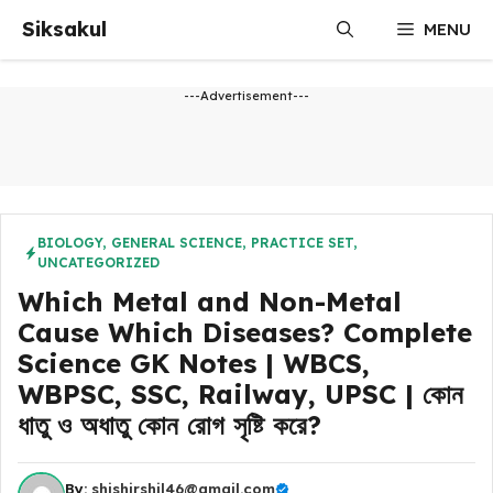
Skip
Siksakul
MENU
to
content
---Advertisement---
BIOLOGY
,
GENERAL SCIENCE
,
PRACTICE SET
,
UNCATEGORIZED
Which Metal and Non-Metal
Cause Which Diseases? Complete
Science GK Notes | WBCS,
WBPSC, SSC, Railway, UPSC | কোন
ধাতু ও অধাতু কোন রোগ সৃষ্টি করে?
By:
shishirshil46@gmail.com