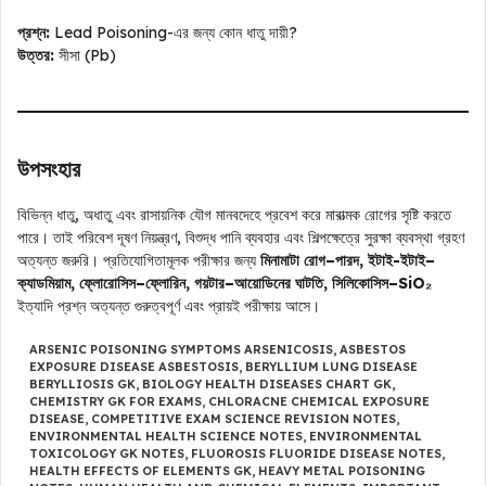
প্রশ্ন:
Lead Poisoning-এর জন্য কোন ধাতু দায়ী?
উত্তর:
সীসা (Pb)
উপসংহার
বিভিন্ন ধাতু, অধাতু এবং রাসায়নিক যৌগ মানবদেহে প্রবেশ করে মারাত্মক রোগের সৃষ্টি করতে
পারে। তাই পরিবেশ দূষণ নিয়ন্ত্রণ, বিশুদ্ধ পানি ব্যবহার এবং শিল্পক্ষেত্রে সুরক্ষা ব্যবস্থা গ্রহণ
অত্যন্ত জরুরি। প্রতিযোগিতামূলক পরীক্ষার জন্য
মিনামাটা রোগ–পারদ, ইটাই-ইটাই–
ক্যাডমিয়াম, ফ্লোরোসিস–ফ্লোরিন, গয়টার–আয়োডিনের ঘাটতি, সিলিকোসিস–SiO₂
ইত্যাদি প্রশ্ন অত্যন্ত গুরুত্বপূর্ণ এবং প্রায়ই পরীক্ষায় আসে।
ARSENIC POISONING SYMPTOMS ARSENICOSIS
,
ASBESTOS
EXPOSURE DISEASE ASBESTOSIS
,
BERYLLIUM LUNG DISEASE
BERYLLIOSIS GK
,
BIOLOGY HEALTH DISEASES CHART GK
,
CHEMISTRY GK FOR EXAMS
,
CHLORACNE CHEMICAL EXPOSURE
DISEASE
,
COMPETITIVE EXAM SCIENCE REVISION NOTES
,
ENVIRONMENTAL HEALTH SCIENCE NOTES
,
ENVIRONMENTAL
TOXICOLOGY GK NOTES
,
FLUOROSIS FLUORIDE DISEASE NOTES
,
HEALTH EFFECTS OF ELEMENTS GK
,
HEAVY METAL POISONING