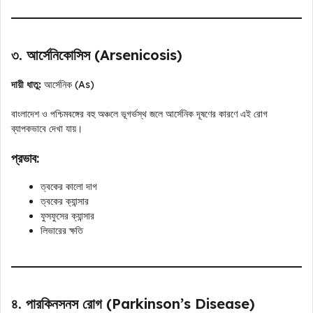
৩. আর্সেনিকোসিস (Arsenicosis)
দায়ী ধাতু:
আর্সেনিক (As)
বাংলাদেশ ও পশ্চিমবঙ্গের বহু অঞ্চলে ভূগর্ভস্থ জলে আর্সেনিক দূষণের কারণে এই রোগ
ব্যাপকভাবে দেখা যায়।
প্রভাব:
ত্বকের কালো দাগ
ত্বকের ক্যান্সার
ফুসফুসের ক্যান্সার
লিভারের ক্ষতি
৪. পারকিনসনস রোগ (Parkinson’s Disease)