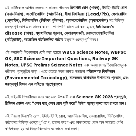
এই আর্টিকেলে আপনি সহজভাবে জানতে পারবেন
মিনামাটা রোগ (পারদ), ইতাই-ইতাই রোগ
(ক্যাডমিয়াম), আর্সেনিকোসিস (আর্সেনিক), সীসা বিষক্রিয়া (Lead/Pb), ফ্লোরোসিস
(ফ্লোরিন), সিলিকোসিস (সিলিকা ধূলিকণা), অ্যাসবেস্টোসিস (অ্যাসবেস্টস)
সহ বিভিন্ন
গুরুত্বপূর্ণ রোগ এবং তাদের কারণ। পাশাপাশি আলোচনা করা হয়েছে
Wilson’s
disease (তামা), ম্যাঙ্গানিজের প্রভাব, ক্লোরঅ্যাকনি, মেথেমোগ্লোবিনেমিয়া
(নাইট্রাইট), আয়োডিন ঘাটতিজনিত গয়টার
ইত্যাদি গুরুত্বপূর্ণ বিষয়।
এই কনটেন্টটি বিশেষভাবে তৈরি করা হয়েছে
WBCS Science Notes, WBPSC
GK, SSC Science Important Questions, Railway GK
Notes, UPSC Prelims Science Notes
এবং অন্যান্য প্রতিযোগিতামূলক
পরীক্ষার প্রস্তুতির জন্য। এতে রয়েছে সহজ ভাষায় সাজানো
পরিবেশগত বিষবিজ্ঞান
(Environmental Toxicology), মানবদেহে রাসায়নিক উপাদানের প্রভাব, এবং
গুরুত্বপূর্ণ বিজ্ঞান এক লাইনের প্রশ্নোত্তর
।
এই গাইডটি শিক্ষার্থীদের জন্য অত্যন্ত উপকারী যারা
Science GK 2026 প্রস্তুতি,
রিভিশন নোটস এবং “কোন ধাতু কোন রোগ সৃষ্টি করে” টাইপ প্রশ্ন দ্রুত মনে রাখতে চান
।
এই নিবন্ধে মিনামাটা রোগ, ইটাই-ইটাই রোগ, আর্সেনিকোসিস, ফ্লোরোসিস, সিলিকোসিস,
গয়টারসহ বিভিন্ন গুরুত্বপূর্ণ রোগ, তাদের কারণ এবং মানবদেহের কোন অঙ্গ সবচেয়ে বেশি
ক্ষতিগ্রস্ত হয় তা বিস্তারিতভাবে আলোচনা করা হলো।