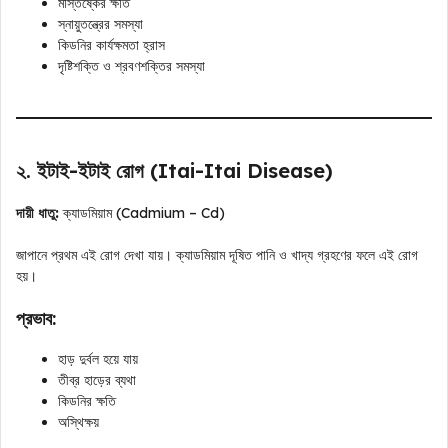
মস্তিষ্কের ক্ষতি
স্নায়ুতন্ত্রের সমস্যা
কিডনির কার্যক্ষমতা হ্রাস
দৃষ্টিশক্তি ও শ্রবণশক্তির সমস্যা
২. ইটাই-ইটাই রোগ (Itai-Itai Disease)
দায়ী ধাতু:
ক্যাডমিয়াম (Cadmium – Cd)
জাপানে প্রথম এই রোগ দেখা যায়। ক্যাডমিয়াম দূষিত পানি ও খাদ্য গ্রহণের ফলে এই রোগ
হয়।
প্রভাব:
হাড় দুর্বল হয়ে যায়
তীব্র হাড়ের ব্যথা
কিডনির ক্ষতি
অস্থিক্ষয়