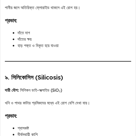
পানীয় জলে অতিরিক্ত ফ্লোরাইড থাকলে এই রোগ হয়।
প্রভাব:
দাঁতে দাগ
দাঁতের ক্ষয়
হাড় শক্ত ও বিকৃত হয়ে যাওয়া
৯. সিলিকোসিস (Silicosis)
দায়ী যৌগ:
সিলিকন ডাই-অক্সাইড (SiO₂)
খনি ও পাথর কাটার শ্রমিকদের মধ্যে এই রোগ বেশি দেখা যায়।
প্রভাব:
শ্বাসকষ্ট
দীর্ঘস্থায়ী কাশি