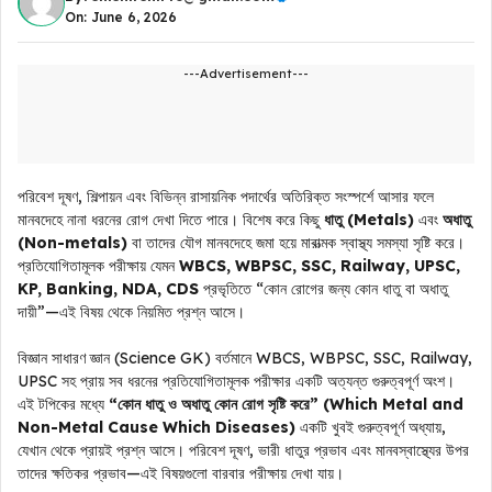
On: June 6, 2026
---Advertisement---
পরিবেশ দূষণ, শিল্পায়ন এবং বিভিন্ন রাসায়নিক পদার্থের অতিরিক্ত সংস্পর্শে আসার ফলে
মানবদেহে নানা ধরনের রোগ দেখা দিতে পারে। বিশেষ করে কিছু
ধাতু (Metals)
এবং
অধাতু
(Non-metals)
বা তাদের যৌগ মানবদেহে জমা হয়ে মারাত্মক স্বাস্থ্য সমস্যা সৃষ্টি করে।
প্রতিযোগিতামূলক পরীক্ষায় যেমন
WBCS, WBPSC, SSC, Railway, UPSC,
KP, Banking, NDA, CDS
প্রভৃতিতে “কোন রোগের জন্য কোন ধাতু বা অধাতু
দায়ী”—এই বিষয় থেকে নিয়মিত প্রশ্ন আসে।
বিজ্ঞান সাধারণ জ্ঞান (Science GK) বর্তমানে WBCS, WBPSC, SSC, Railway,
UPSC সহ প্রায় সব ধরনের প্রতিযোগিতামূলক পরীক্ষার একটি অত্যন্ত গুরুত্বপূর্ণ অংশ।
এই টপিকের মধ্যে
“কোন ধাতু ও অধাতু কোন রোগ সৃষ্টি করে” (Which Metal and
Non-Metal Cause Which Diseases)
একটি খুবই গুরুত্বপূর্ণ অধ্যায়,
যেখান থেকে প্রায়ই প্রশ্ন আসে। পরিবেশ দূষণ, ভারী ধাতুর প্রভাব এবং মানবস্বাস্থ্যের উপর
তাদের ক্ষতিকর প্রভাব—এই বিষয়গুলো বারবার পরীক্ষায় দেখা যায়।