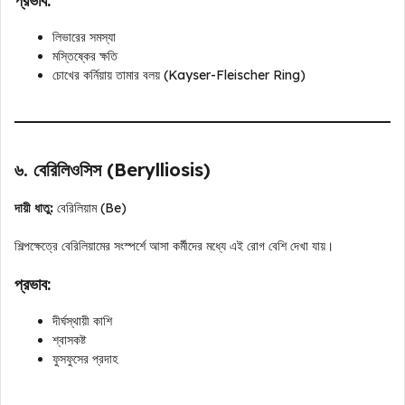
প্রভাব:
লিভারের সমস্যা
মস্তিষ্কের ক্ষতি
চোখের কর্নিয়ায় তামার বলয় (Kayser-Fleischer Ring)
৬. বেরিলিওসিস (Berylliosis)
দায়ী ধাতু:
বেরিলিয়াম (Be)
শিল্পক্ষেত্রে বেরিলিয়ামের সংস্পর্শে আসা কর্মীদের মধ্যে এই রোগ বেশি দেখা যায়।
প্রভাব:
দীর্ঘস্থায়ী কাশি
শ্বাসকষ্ট
ফুসফুসের প্রদাহ