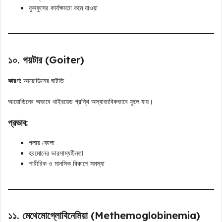
ফুসফুসের কার্যক্ষমতা কমে যাওয়া
১০. গয়টার (Goiter)
কারণ:
আয়োডিনের ঘাটতি
আয়োডিনের অভাবে থাইরয়েড গ্রন্থি অস্বাভাবিকভাবে ফুলে যায়।
প্রভাব:
গলায় ফোলা
হরমোনের ভারসাম্যহীনতা
শারীরিক ও মানসিক বিকাশে সমস্যা
১১. মেথেমোগ্লোবিনেমিয়া (Methemoglobinemia)