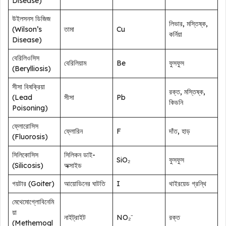
Disease)
উইলসনস ডিজিজ
লিভার, মস্তিষ্ক,
(Wilson’s
তামা
Cu
কর্নিয়া
Disease)
বেরিলিওসিস
বেরিলিয়াম
Be
ফুসফুস
(Berylliosis)
সীসা বিষক্রিয়া
রক্ত, মস্তিষ্ক,
(Lead
সীসা
Pb
কিডনি
Poisoning)
ফ্লোরোসিস
ফ্লোরিন
F
দাঁত, হাড়
(Fluorosis)
সিলিকোসিস
সিলিকন ডাই-
SiO₂
ফুসফুস
(Silicosis)
অক্সাইড
গয়টার (Goiter)
আয়োডিনের ঘাটতি
I
থাইরয়েড গ্রন্থি
মেথেমোগ্লোবিনেমি
য়া
নাইট্রাইট
NO₂⁻
রক্ত
(Methemogl