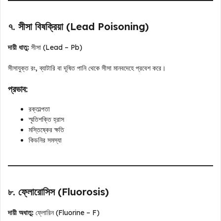
৭. সীসা বিষক্রিয়া (Lead Poisoning)
দায়ী ধাতু:
সীসা (Lead – Pb)
সীসাযুক্ত রং, ব্যাটারি বা দূষিত পানি থেকে সীসা মানবদেহে প্রবেশ করে।
প্রভাব:
রক্তাল্পতা
স্মৃতিশক্তি হ্রাস
মস্তিষ্কের ক্ষতি
কিডনির সমস্যা
৮. ফ্লোরোসিস (Fluorosis)
দায়ী অধাতু:
ফ্লোরিন (Fluorine – F)