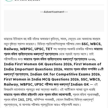
---Advertisement---
ভারতের ইতিহাসে বহু নারী তাঁদের অসাধারণ কৃতিত্ব, সাহস, নেতৃত্ব এবং অবদানের মাধ্যমে
নতুন দৃষ্টান্ত স্থাপন করেছেন। বিভিন্ন প্রতিযোগিতামূলক পরীক্ষায় যেমন
SSC, WBCS,
Railway, WBPSC, UPSC, TET
সহ অন্যান্য সরকারি চাকরির পরীক্ষায়
ভারতের
প্রথম মহিলা ব্যক্তিত্বদের গুরুত্বপূর্ণ প্রশ্নোত্তর
থেকে প্রায়ই প্রশ্ন আসে। তাই
পরীক্ষার্থীদের জন্য
ভারতের প্রথম মহিলা ব্যক্তিত্বদের গুরুত্বপূর্ণ প্রশ্নোত্তর ২০২৬
,
India First Women GK Questions 2026
,
First Women of
India Important Questions 2026
,
ভারতের প্রথম মহিলা সম্পর্কিত ৫০টি
গুরুত্বপূর্ণ প্রশ্নোত্তর
,
Indian GK for Competitive Exams 2026
,
First Women in India MCQ Questions 2026
,
SSC, WBCS,
Railway, WBPSC, UPSC পরীক্ষার জন্য গুরুত্বপূর্ণ Indian GK
— এই
বিষয়গুলি ভালোভাবে প্রস্তুত করা অত্যন্ত জরুরি। এই আর্টিকেলে আমরা তুলে ধরেছি
ভারতের প্রথম মহিলা রাষ্ট্রপতি থেকে প্রথম মহিলা মহাকাশচারী
, প্রথম মহিলা প্রধানমন্ত্রী,
প্রথম মহিলা IAS, IPS, অলিম্পিক পদকজয়ী, নোবেল বিজয়ীসহ বিভিন্ন গুরুত্বপূর্ণ
প্রশ্নোত্তর, যা আপনার পরীক্ষার প্রস্তুতিকে আরও শক্তিশালী করবে।