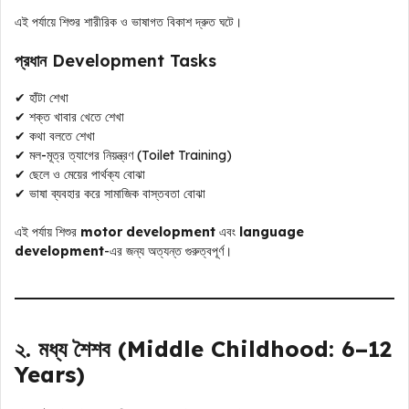
এই পর্যায়ে শিশুর শারীরিক ও ভাষাগত বিকাশ দ্রুত ঘটে।
প্রধান Development Tasks
✔ হাঁটা শেখা
✔ শক্ত খাবার খেতে শেখা
✔ কথা বলতে শেখা
✔ মল-মূত্র ত্যাগের নিয়ন্ত্রণ (Toilet Training)
✔ ছেলে ও মেয়ের পার্থক্য বোঝা
✔ ভাষা ব্যবহার করে সামাজিক বাস্তবতা বোঝা
এই পর্যায় শিশুর
motor development
এবং
language
development
-এর জন্য অত্যন্ত গুরুত্বপূর্ণ।
২. মধ্য শৈশব (Middle Childhood: 6–12
Years)