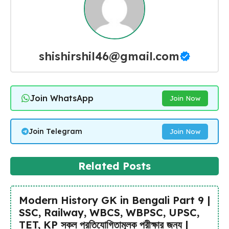
shishirshil46@gmail.com
Join WhatsApp
Join Now
Join Telegram
Join Now
Related Posts
Modern History GK in Bengali Part 9 |
SSC, Railway, WBCS, WBPSC, UPSC,
TET, KP সকল প্রতিযোগিতামূলক পরীক্ষার জন্য |