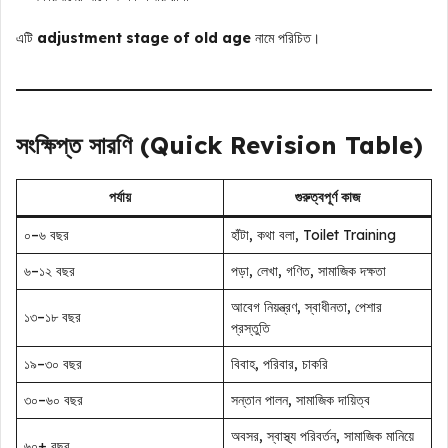
এটি
adjustment stage of old age
নামে পরিচিত।
সংক্ষিপ্ত সারণি (Quick Revision Table)
পর্যায়
গুরুত্বপূর্ণ কাজ
০–৬ বছর
হাঁটা, কথা বলা, Toilet Training
৬–১২ বছর
পড়া, লেখা, গণিত, সামাজিক দক্ষতা
আবেগ নিয়ন্ত্রণ, স্বাধীনতা, পেশার
১৩–১৮ বছর
প্রস্তুতি
১৯–৩০ বছর
বিবাহ, পরিবার, চাকরি
৩০–৬০ বছর
সন্তান পালন, সামাজিক দায়িত্ব
অবসর, স্বাস্থ্য পরিবর্তন, সামাজিক মানিয়ে
৬০+ বছর