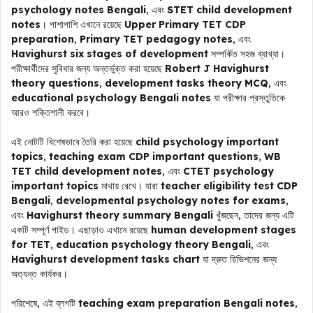
psychology notes Bengali
, এবং
STET child development
notes
। পাশাপাশি এখানে রয়েছে
Upper Primary TET CDP
preparation
,
Primary TET pedagogy notes
, এবং
Havighurst six stages of development
সম্পর্কিত সহজ ব্যাখ্যা।
পরীক্ষার্থীদের সুবিধার জন্য অন্তর্ভুক্ত করা হয়েছে
Robert J Havighurst
theory questions
,
development tasks theory MCQ
, এবং
educational psychology Bengali notes
যা পরীক্ষার প্রস্তুতিকে
আরও শক্তিশালী করবে।
এই নোটটি বিশেষভাবে তৈরি করা হয়েছে
child psychology important
topics
,
teaching exam CDP important questions
,
WB
TET child development notes
, এবং
CTET psychology
important topics
মাথায় রেখে। যারা
teacher eligibility test CDP
Bengali
,
developmental psychology notes for exams
,
এবং
Havighurst theory summary Bengali
খুঁজছেন, তাদের জন্য এটি
একটি সম্পূর্ণ গাইড। এছাড়াও এখানে রয়েছে
human development stages
for TET
,
education psychology theory Bengali
, এবং
Havighurst development tasks chart
যা দ্রুত রিভিশনের জন্য
অত্যন্ত কার্যকর।
পরিশেষে, এই ব্লগটি
teaching exam preparation Bengali notes
,