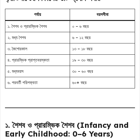
পর্যায়
বয়সসীমা
১. শৈশব ও প্রারম্ভিক শৈশব
০ – ৬ বছর
২. মধ্য শৈশব
৬ – ১২ বছর
৩. কৈশোরকাল
১৩ – ১৮ বছর
৪. প্রারম্ভিক প্রাপ্তবয়স্কতা
১৯ – ৩০ বছর
৫. মধ্যবয়স
৩০ – ৬০ বছর
৬. পরবর্তী পরিপক্বতা
৬০+ বছর
১. শৈশব ও প্রারম্ভিক শৈশব (Infancy and
Early Childhood: 0–6 Years)