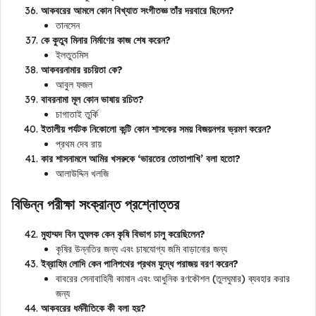
আকবরের আমলে কোন বিখ্যাত সংগীতজ্ঞ তাঁর দরবারে ছিলেন?
তানসেন
কে কুতুব মিনার নির্মাণের কাজ শেষ করেন?
ইলতুতমিস
আকবরনামার রচয়িতা কে?
আবুল ফজল
বাবরনামা মূল কোন ভাষায় রচিত?
চাগাতাই তুর্কি
ইতালীয় পর্যটক নিকোলো কন্টি কোন শাসকের সময় বিজয়নগর ভ্রমণ করেন?
প্রথম দেব রায়
কার শাসনামলে আমির খসরুকে ‘ভারতের তোতাপাখি’ বলা হতো?
আলাউদ্দিন খলজি
বিভিন্ন পরীক্ষা সংক্রান্ত প্রশ্নোত্তর
মুহাম্মদ বিন তুঘলক কেন কৃষি বিভাগ চালু করেছিলেন?
কৃষির উন্নতির জন্য এবং চাষযোগ্য জমি বাড়ানোর জন্য
ইব্রাহিম লোদি কেন পানিপথের প্রথম যুদ্ধে পরাজয় বরণ করেন?
বাবরের সেনাবাহিনী কামান এবং আধুনিক রণকৌশল (তুলঘুমার) ব্যবহার করার
জন্য
আকবরের ধর্মনীতিকে কী বলা হয়?