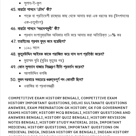
সুলাহ-ই-কুল
মারাঠা শাসনে ‘চৌথ’ কী?
শত্রু বা প্রতিবেশী রাজ্যের কাছ থেকে আদায় করা এক ধরনের কর (উৎপাদনের
এক-চতুর্থাংশ)
মারাঠা শাসনে ‘সরদেশমুখী’ কী?
প্রধান বংশানুক্রমিক অধিকার দাবি করে আদায় করা অতিরিক্ত ১০% কর
তরাইনের প্রথম যুদ্ধ কবে হয়েছিল?
১১৯১ সালে
কুতুবউদ্দিন আইবক কাকে পরাজিত করে দাস বংশ প্রতিষ্ঠা করেন?
মুহাম্মদ ঘুরি (ঘুরির মৃত্যুর পর)
কোন সুলতান বাজার নিয়ন্ত্রণ নীতি প্রবর্তন করেন?
আলাউদ্দিন খলজি
মুঘল দরবারে সবচেয়ে গুরুত্বপূর্ণ পদ কোনটি ছিল?
ওয়াজির বা প্রধানমন্ত্রী
COMPETITIVE EXAM HISTORY BENGALI
,
COMPETITIVE EXAM
HISTORY IMPORTANT QUESTIONS
,
DELHI SULTANATE QUESTIONS
ANSWERS
,
EXAM PREPARATION GK HISTORY
,
GK FOR GOVERNMENT
EXAMS HISTORY
,
HISTORY MCQ BENGALI
,
HISTORY QUESTIONS AND
ANSWERS BENGALI
,
HISTORY QUIZ BENGALI
,
HISTORY REVISION
NOTES BENGALI
,
HISTORY STUDY MATERIAL 2026
,
IMPORTANT
MEDIEVAL HISTORY QUESTIONS
,
IMPORTANT QUESTIONS ON
MEDIEVAL INDIA
,
INDIAN HISTORY GK BENGALI
,
INDIAN HISTORY