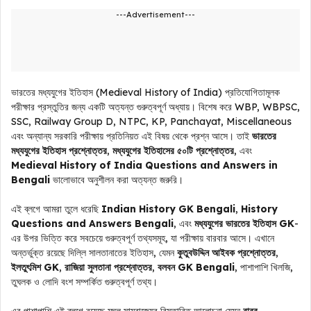
---Advertisement---
ভারতের মধ্যযুগের ইতিহাস (Medieval History of India) প্রতিযোগিতামূলক
পরীক্ষার প্রস্তুতির জন্য একটি অত্যন্ত গুরুত্বপূর্ণ অধ্যায়। বিশেষ করে WBP, WBPSC,
SSC, Railway Group D, NTPC, KP, Panchayat, Miscellaneous
এবং অন্যান্য সরকারি পরীক্ষায় প্রতিনিয়ত এই বিষয় থেকে প্রশ্ন আসে। তাই
ভারতের
মধ্যযুগের ইতিহাস প্রশ্নোত্তর
,
মধ্যযুগের ইতিহাসের ৫০টি প্রশ্নোত্তর
, এবং
Medieval History of India Questions and Answers in
Bengali
ভালোভাবে অনুশীলন করা অত্যন্ত জরুরি।
এই ব্লগে আমরা তুলে ধরেছি
Indian History GK Bengali
,
History
Questions and Answers Bengali
, এবং
মধ্যযুগের ভারতের ইতিহাস GK
-
এর উপর ভিত্তি করে সবচেয়ে গুরুত্বপূর্ণ তথ্যসমূহ, যা পরীক্ষায় বারবার আসে। এখানে
অন্তর্ভুক্ত রয়েছে দিল্লি সালতানাতের ইতিহাস, যেমন
কুতুবউদ্দিন আইবক প্রশ্নোত্তর
,
ইলতুৎমিশ GK
,
রাজিয়া সুলতানা প্রশ্নোত্তর
,
বলবন GK Bengali
, পাশাপাশি খিলজি,
তুঘলক ও লোদি বংশ সম্পর্কিত গুরুত্বপূর্ণ তথ্য।