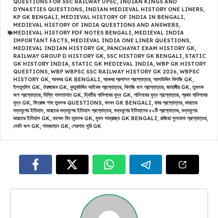
QUESTIONS FOR SSC RAILWAY UPSC
,
INDIAN KINGS AND
DYNASTIES QUESTIONS
,
INDIAN MEDIEVAL HISTORY ONE LINERS
,
KP GK BENGALI
,
MEDIEVAL HISTORY OF INDIA IN BENGALI
,
MEDIEVAL HISTORY OF INDIA QUESTIONS AND ANSWERS
,
MEDIEVAL HISTORY PDF NOTES BENGALI
,
MEDIEVAL INDIA
IMPORTANT FACTS
,
MEDIEVAL INDIA ONE LINER QUESTIONS
,
MEDIEVAL INDIAN HISTORY GK
,
PANCHAYAT EXAM HISTORY GK
,
RAILWAY GROUP D HISTORY GK
,
SSC HISTORY GK BENGALI
,
STATIC
GK HISTORY INDIA
,
STATIC GK MEDIEVAL INDIA
,
WBP GK HISTORY
QUESTIONS
,
WBP WBPSC SSC RAILWAY HISTORY GK 2026
,
WBPSC
HISTORY GK
,
আকবর GK BENGALI
,
আকবর প্রশাসন প্রশ্নোত্তর
,
আলাউদ্দিন খিলজি GK
,
ইলতুৎমিশ GK
,
ঔরঙ্গজেব GK
,
কুতুবউদ্দিন আইবক প্রশ্নোত্তর
,
খিলজি বংশ প্রশ্নোত্তর
,
জাহাঙ্গীর GK
,
তুঘলক
বংশ প্রশ্নোত্তর
,
দিল্লি সালতানাত GK
,
দ্বিতীয় পানিপথের যুদ্ধ GK
,
পানিপথের যুদ্ধ প্রশ্নোত্তর
,
প্রথম পানিপথের
যুদ্ধ GK
,
ফিরোজ শাহ তুঘলক QUESTIONS
,
বলবন GK BENGALI
,
বাবর প্রশ্নোত্তর
,
ভারতের
মধ্যযুগের ইতিহাস
,
ভারতের মধ্যযুগের ইতিহাস প্রশ্নোত্তর
,
মধ্যযুগের ইতিহাসের ৫০টি প্রশ্নোত্তর
,
মধ্যযুগের
ভারতের ইতিহাস GK
,
মহম্মদ বিন তুঘলক GK
,
মুঘল সাম্রাজ্য GK BENGALI
,
রাজিয়া সুলতানা প্রশ্নোত্তর
,
লোদি বংশ GK
,
শাহজাহান GK
,
শেরশাহ সূরি GK