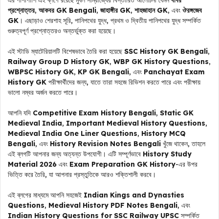
এর পাশাপাশি এই ব্লগে রয়েছে মুঘল সাম্রাজ্যের বিস্তারিত আলোচনা যেমন
বাবর
প্রশ্নোত্তর
,
আকবর GK Bengali
,
জাহাঙ্গীর GK
,
শাহজাহান GK
, এবং
ঔরঙ্গজেব
GK
। এছাড়াও শেরশাহ সূরি, পানিপথের যুদ্ধ, প্রথম ও দ্বিতীয় পানিপথের যুদ্ধ সম্পর্কিত
গুরুত্বপূর্ণ প্রশ্নোত্তরও অন্তর্ভুক্ত করা হয়েছে।
এই স্টাডি ম্যাটেরিয়ালটি বিশেষভাবে তৈরি করা হয়েছে
SSC History GK Bengali
,
Railway Group D History GK
,
WBP GK History Questions
,
WBPSC History GK
,
KP GK Bengali
, এবং
Panchayat Exam
History GK
পরীক্ষার্থীদের জন্য, যাতে তারা সহজে রিভিশন করতে পারে এবং পরীক্ষায়
ভালো নম্বর অর্জন করতে পারে।
আপনি যদি
Competitive Exam History Bengali
,
Static GK
Medieval India
,
Important Medieval History Questions
,
Medieval India One Liner Questions
,
History MCQ
Bengali
, এবং
History Revision Notes Bengali
খুঁজে থাকেন, তাহলে
এই ব্লগটি আপনার জন্য অত্যন্ত উপযোগী। এটি সম্পূর্ণভাবে
History Study
Material 2026
এবং
Exam Preparation GK History
-এর উপর
ভিত্তি করে তৈরি, যা আপনার প্রস্তুতিকে আরও শক্তিশালী করবে।
এই ব্লগের মাধ্যমে আপনি সহজেই
Indian Kings and Dynasties
Questions
,
Medieval History PDF Notes Bengali
, এবং
Indian History Questions for SSC Railway UPSC
সম্পর্কিত