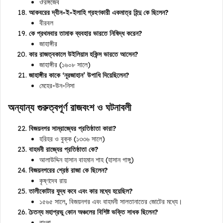
ঔরঙ্গজেব
আকবরের দ্বীন-ই-ইলাহি গ্রহণকারী একমাত্র হিন্দু কে ছিলেন?
বীরবল
কে প্রথমবার তামাক ব্যবহার ভারতে নিষিদ্ধ করেন?
জাহাঙ্গীর
কার রাজত্বকালে উইলিয়াম হকিন্স ভারতে আসেন?
জাহাঙ্গীর (১৬০৮ সালে)
জাহাঙ্গীর কাকে ‘নূরজাহান’ উপাধি দিয়েছিলেন?
মেহের-উন-নিসা
অন্যান্য গুরুত্বপূর্ণ রাজবংশ ও ঘটনাবলী
বিজয়নগর সাম্রাজ্যের প্রতিষ্ঠাতা কারা?
হরিহর ও বুক্ক (১৩৩৬ সালে)
বাহমনী রাজ্যের প্রতিষ্ঠাতা কে?
আলাউদ্দিন হাসান বাহমান শাহ (হাসান গাঙ্গু)
বিজয়নগরের শ্রেষ্ঠ রাজা কে ছিলেন?
কৃষ্ণদেব রায়
তালীকোটার যুদ্ধ কবে এবং কার মধ্যে হয়েছিল?
১৫৬৫ সালে, বিজয়নগর এবং বাহমনী সালতানাতের জোটের মধ্যে।
চৈতন্য মহাপ্রভু কোন অঞ্চলের বিশিষ্ট ভক্তি সাধক ছিলেন?
বাংলা